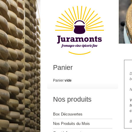
Panier
D
b
Panier
vide
N
Nos produits
V
f
c
Box Découvertes
B
Nos Produits du Mois