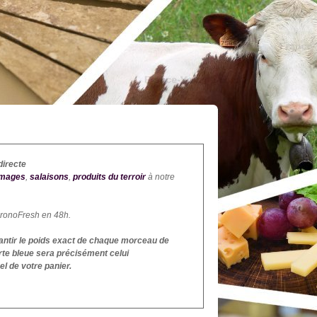
directe
omages
,
salaisons
,
produits du terroir
à notre
hronoFresh en 48h.
rantir le poids exact de chaque morceau de
te bleue sera précisément celui
l de votre panier.