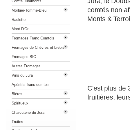
Jura, le Doubs
Comté Juramonts
comtés non aff
Morbier-Tomme-Bleu
Monts & Terroi
Raclette
Mont D'Or
Fromages Franc Comtois
Fromages de Chèvres et brebis
Fromages BIO
Autres Fromages
Vins du Jura
Apéritifs franc comtois
C'est plus de 
Bières
fruitières, le
Spiritueux
Charcuterie du Jura
Truites