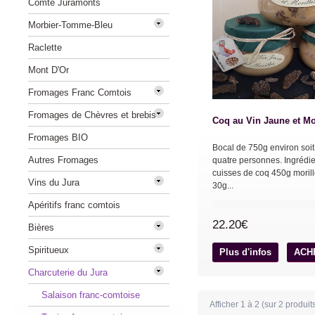
Comté Juramonts
Morbier-Tomme-Bleu
Raclette
Mont D'Or
Fromages Franc Comtois
Fromages de Chèvres et brebis
Coq au Vin Jaune et Mo
Fromages BIO
Bocal de 750g environ soit
Autres Fromages
quatre personnes. Ingrédie
cuisses de coq 450g moril
Vins du Jura
30g...
Apéritifs franc comtois
22.20€
Bières
Spiritueux
Plus d'infos
ACH
Charcuterie du Jura
Salaison franc-comtoise
Afficher
1
à
2
(sur
2
produit