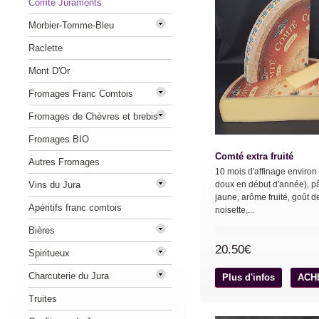
Comté Juramonts
Morbier-Tomme-Bleu
Raclette
Mont D'Or
Fromages Franc Comtois
Fromages de Chèvres et brebis
Fromages BIO
Comté extra fruité
Autres Fromages
10 mois d'affinage environ 
Vins du Jura
doux en début d'année), p
jaune, arôme fruité, goût d
Apéritifs franc comtois
noisette,...
Bières
20.50€
Spiritueux
Charcuterie du Jura
Plus d'infos
ACH
Truites