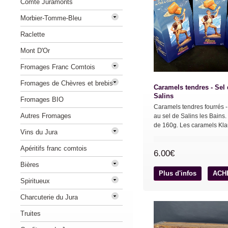
Comté Juramonts
Morbier-Tomme-Bleu
Raclette
Mont D'Or
Fromages Franc Comtois
Fromages de Chèvres et brebis
Caramels tendres - Sel
Salins
Fromages BIO
Caramels tendres fourrés -
Autres Fromages
au sel de Salins les Bains
de 160g. Les caramels Klau
Vins du Jura
Apéritifs franc comtois
6.00€
Bières
Plus d'infos
ACH
Spiritueux
Charcuterie du Jura
Truites