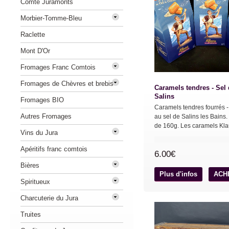
Comté Juramonts
Morbier-Tomme-Bleu
Raclette
Mont D'Or
Fromages Franc Comtois
Fromages de Chèvres et brebis
Caramels tendres - Sel
Salins
Fromages BIO
Caramels tendres fourrés -
Autres Fromages
au sel de Salins les Bains
de 160g. Les caramels Klau
Vins du Jura
Apéritifs franc comtois
6.00€
Bières
Plus d'infos
ACH
Spiritueux
Charcuterie du Jura
Truites