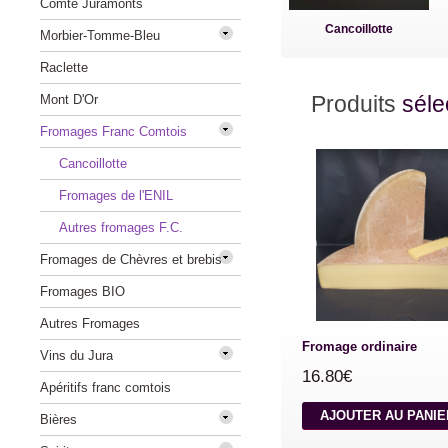
Comté Juramonts
Cancoillotte
Morbier-Tomme-Bleu
Raclette
Produits
séle
Mont D'Or
Fromages Franc Comtois
Cancoillotte
Fromages de l'ENIL
Autres fromages F.C.
Fromages de Chèvres et brebis
Fromages BIO
Autres Fromages
Fromage ordinaire
Vins du Jura
16.80€
Apéritifs franc comtois
AJOUTER AU PANI
Bières