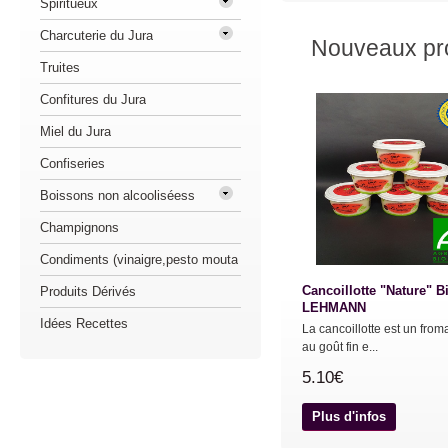
Spiritueux
Charcuterie du Jura
Nouveaux pro
Truites
Confitures du Jura
Miel du Jura
Confiseries
Boissons non alcooliséess
Champignons
Condiments (vinaigre,pesto mouta
Cancoillotte "Nature" B
Produits Dérivés
LEHMANN
Idées Recettes
La cancoillotte est un fro
au goût fin e...
5.10€
Plus d'infos