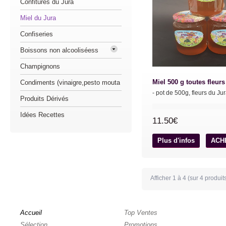
Confitures du Jura
Miel du Jura
Confiseries
Boissons non alcooliséess
Champignons
Miel 500 g toutes fleurs
Condiments (vinaigre,pesto mouta
- pot de 500g, fleurs du Jura
Produits Dérivés
Idées Recettes
11.50€
Plus d'infos
ACH
Afficher
1
à
4
(sur
4
produit
Accueil
Top Ventes
Sélection
Promotions