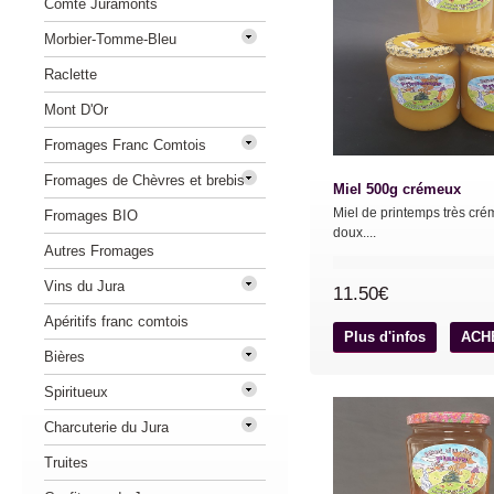
Comté Juramonts
Morbier-Tomme-Bleu
Raclette
Mont D'Or
Fromages Franc Comtois
Fromages de Chèvres et brebis
Miel 500g crémeux
Miel de printemps très cré
Fromages BIO
doux....
Autres Fromages
Vins du Jura
11.50€
Apéritifs franc comtois
Plus d'infos
ACH
Bières
Spiritueux
Charcuterie du Jura
Truites