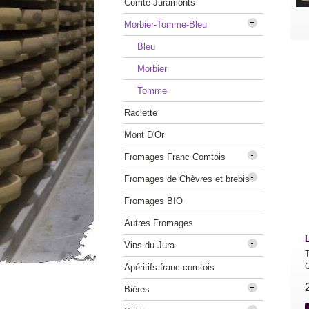
Comté Juramonts
Morbier-Tomme-Bleu
Bleu
Morbier
Tomme
Raclette
Mont D'Or
Fromages Franc Comtois
Fromages de Chèvres et brebis
Fromages BIO
Autres Fromages
Vins du Jura
C
Apéritifs franc comtois
Bières