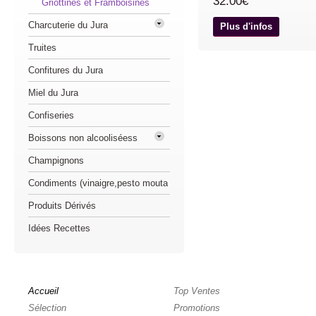
32.00€
Griottines et Framboisines
Charcuterie du Jura
Plus d'infos
Truites
Confitures du Jura
Miel du Jura
Confiseries
Boissons non alcooliséess
Champignons
Condiments (vinaigre,pesto mouta
Produits Dérivés
Idées Recettes
Accueil
Top Ventes
Sélection
Promotions