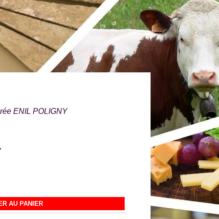
brée ENIL POLIGNY
Y
R AU PANIER