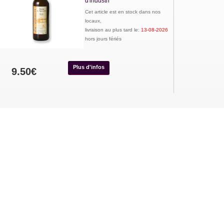
d'industri
Cet article est en stock dans nos
locaux,
livraison au plus tard le:
13-08-2026
hors jours fériés
Plus d'infos
9.50€