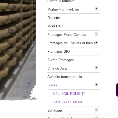
Comté Juramonts
Morbier-Tomme-Bleu
Raclette
Mont D'Or
Fromages Franc Comtois
Fromages de Chèvres et brebis
Fromages BIO
Autres Fromages
Vins du Jura
Apéritifs franc comtois
Bières
Bière ENIL POLIGNY
Bière VACHEMENT
Spiritueux