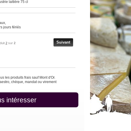
trie laitière 75 cl
aux,
s jours fériés
Suivant
duit
2
sur
2
s les produits frais sauf Mont d'Or.
Maestro, chèque, mandat ou virement
s intéresser