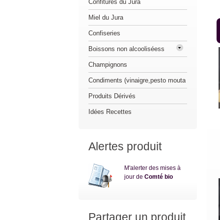
Confitures du Jura
Miel du Jura
Confiseries
Boissons non alcooliséess
Champignons
Condiments (vinaigre,pesto mouta
Produits Dérivés
Idées Recettes
Alertes produit
M'alerter des mises à
jour de
Comté bio
Partager un produit