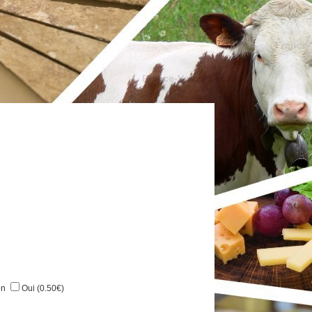
on
Oui (0.50€)