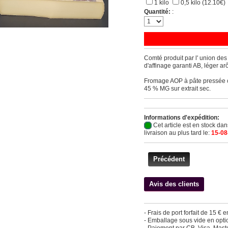
1 kilo
0,5 kilo (12.10€)
Quantité:
:
Comté produit par l' union des
d'affinage garanti AB, léger ar
Fromage AOP à pâte pressée cui
45 % MG sur extrait sec.
Informations d'expédition:
Cet article est en stock da
livraison au plus tard le:
15-08
Précédent
Avis des clients
- Frais de port forfait de 15 € 
- Emballage sous vide en option