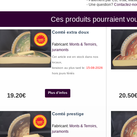
- Paiement par CB, Visa, Mast
- Une question?
Contactez-no
Ces produits pourraient vou
Comté extra doux
Fabricant:
Monts & Terroirs,
juramonts
Cet article est en stock dans nos
locaux,
livraison au plus tard le:
15-08-2026
hors jours fériés
Plus d'infos
19.20€
20.50
Comté prestige
Fabricant:
Monts & Terroirs,
juramonts