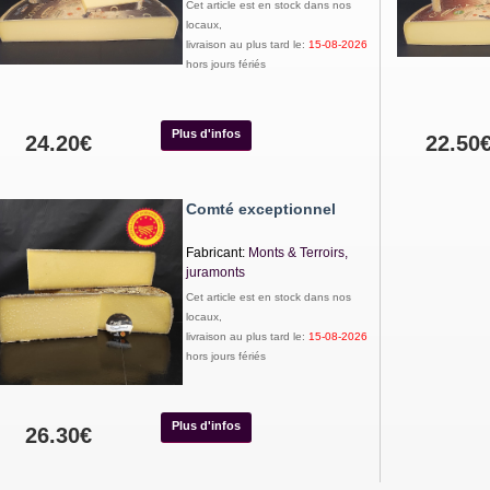
Cet article est en stock dans nos
locaux,
livraison au plus tard le:
15-08-2026
hors jours fériés
Plus d'infos
24.20€
22.50
Comté exceptionnel
Fabricant:
Monts & Terroirs,
juramonts
Cet article est en stock dans nos
locaux,
livraison au plus tard le:
15-08-2026
hors jours fériés
Plus d'infos
26.30€