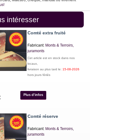
ercard, Maestro, chèque, mandat ou virement
us!
s intéresser
Comté extra fruité
Fabricant:
Monts & Terroirs,
juramonts
Cet article est en stock dans nos
locaux,
livraison au plus tard le:
15-08-2026
hors jours fériés
Plus d'infos
€
Comté réserve
Fabricant:
Monts & Terroirs,
juramonts