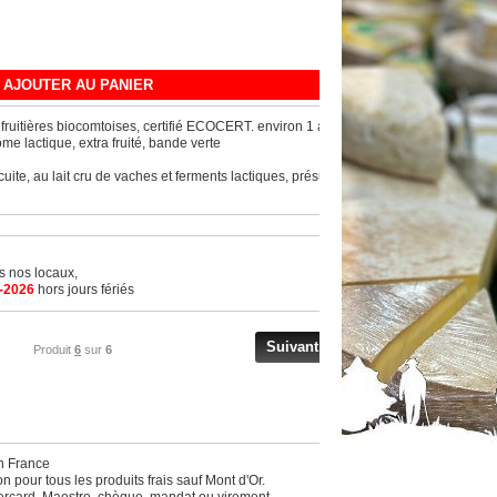
AJOUTER AU PANIER
 fruitières biocomtoises, certifié ECOCERT. environ 1 an
ôme lactique, extra fruité, bande verte
te, au lait cru de vaches et ferments lactiques, présure
ns nos locaux,
-2026
hors jours fériés
Suivant
Produit
6
sur
6
en France
 pour tous les produits frais sauf Mont d'Or.