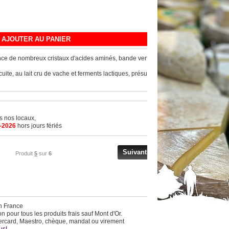
)
AJOUTER AU PANIER
nce de nombreux cristaux d'acides aminés, bande verte
te, au lait cru de vache et ferments lactiques, présure
ns nos locaux,
-2026
hors jours fériés
Suivant
Produit
5
sur
6
en France
 pour tous les produits frais sauf Mont d'Or.
ercard, Maestro, chèque, mandat ou virement