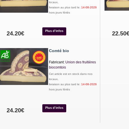
locaux,
livraison au plus tard le:
14-08-2026
hors jours fériés
Plus d'infos
24.20€
22.50
Comté bio
Fabricant:
Union des fruitières
biocomtois
Cet article est en stock dans nos
locaux,
livraison au plus tard le:
14-08-2026
hors jours fériés
Plus d'infos
24.20€