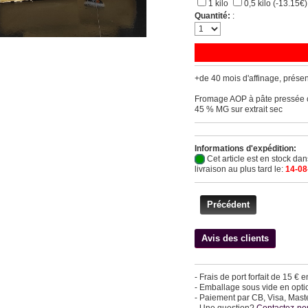
1 kilo
0,5 kilo (-13.15€
Quantité:
:
+de 40 mois d'affinage, prése
Fromage AOP à pâte pressée cui
45 % MG sur extrait sec
Informations d'expédition:
Cet article est en stock da
livraison au plus tard le:
14-08
Précédent
Avis des clients
- Frais de port forfait de 15 € 
- Emballage sous vide en option
- Paiement par CB, Visa, Mast