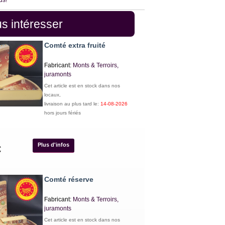
us!
s intéresser
Comté extra fruité
Fabricant:
Monts & Terroirs,
juramonts
Cet article est en stock dans nos
locaux,
livraison au plus tard le:
14-08-2026
hors jours fériés
Plus d'infos
€
Comté réserve
Fabricant:
Monts & Terroirs,
juramonts
Cet article est en stock dans nos