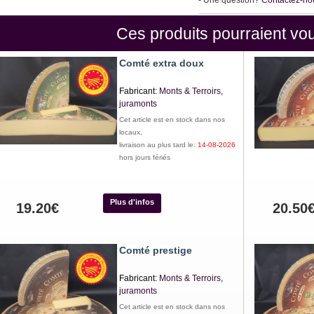
- Une question?
Contactez-no
Ces produits pourraient vou
Comté extra doux
Fabricant:
Monts & Terroirs,
juramonts
Cet article est en stock dans nos
locaux,
livraison au plus tard le:
14-08-2026
hors jours fériés
Plus d'infos
19.20€
20.50
Comté prestige
Fabricant:
Monts & Terroirs,
juramonts
Cet article est en stock dans nos