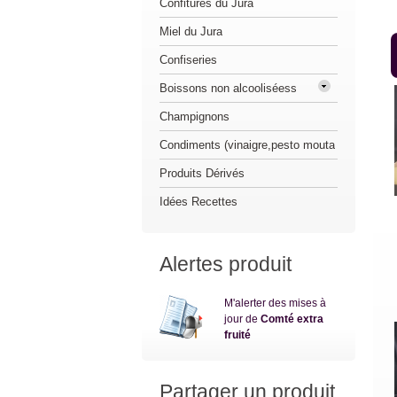
Confitures du Jura
Miel du Jura
Confiseries
Boissons non alcooliséess
Champignons
Condiments (vinaigre,pesto mouta
Produits Dérivés
Idées Recettes
Alertes produit
M'alerter des mises à
jour de
Comté extra
fruité
Partager un produit