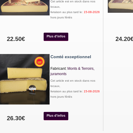
Cet article est en stock dans nos
locaux,
livraison au plus tard le:
15-08-2026
hors jours fériés
Plus d'infos
22.50€
24.20
Comté exceptionnel
Fabricant:
Monts & Terroirs,
juramonts
Cet article est en stock dans nos
locaux,
livraison au plus tard le:
15-08-2026
hors jours fériés
Plus d'infos
26.30€