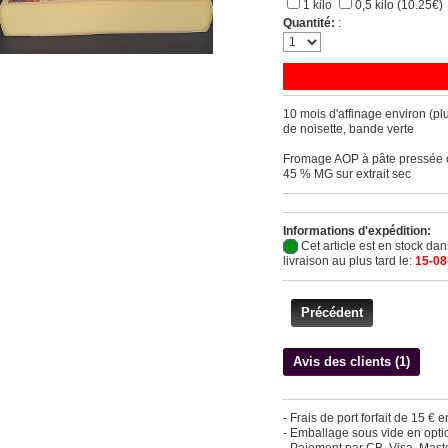
1 kilo
0,5 kilo (10.25€)
Quantité:
:
10 mois d'affinage environ (pl
de noisette, bande verte
Fromage AOP à pâte pressée cui
45 % MG sur extrait sec
Informations d'expédition:
Cet article est en stock da
livraison au plus tard le:
15-08
Précédent
Avis des clients (1)
- Frais de port forfait de 15 € 
- Emballage sous vide en option