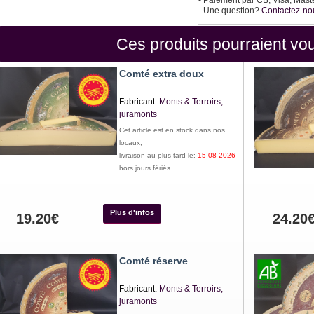
- Paiement par CB, Visa, Mast
- Une question?
Contactez-no
Ces produits pourraient vou
Comté extra doux
Fabricant:
Monts & Terroirs,
juramonts
Cet article est en stock dans nos
locaux,
livraison au plus tard le:
15-08-2026
hors jours fériés
Plus d'infos
19.20€
24.20
Comté réserve
Fabricant:
Monts & Terroirs,
juramonts