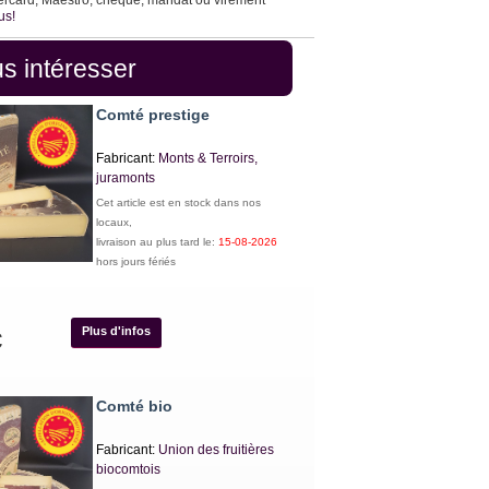
ercard, Maestro, chèque, mandat ou virement
us!
s intéresser
Comté prestige
Fabricant:
Monts & Terroirs,
juramonts
Cet article est en stock dans nos
locaux,
livraison au plus tard le:
15-08-2026
hors jours fériés
Plus d'infos
€
Comté bio
Fabricant:
Union des fruitières
biocomtois