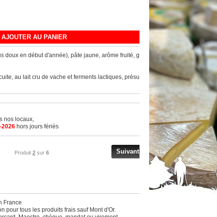
AJOUTER AU PANIER
us doux en début d'année), pâte jaune, arôme fruité, goût
te, au lait cru de vache et ferments lactiques, présure
ns nos locaux,
-2026
hors jours fériés
Suivant
Produit
2
sur
6
en France
 pour tous les produits frais sauf Mont d'Or.