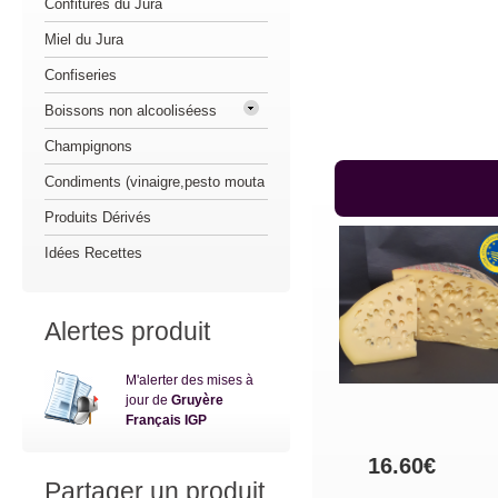
Confitures du Jura
Miel du Jura
Confiseries
Boissons non alcooliséess
Champignons
Condiments (vinaigre,pesto mouta
Produits Dérivés
Idées Recettes
Alertes produit
M'alerter des mises à
jour de
Gruyère
Français IGP
16.60€
Partager un produit