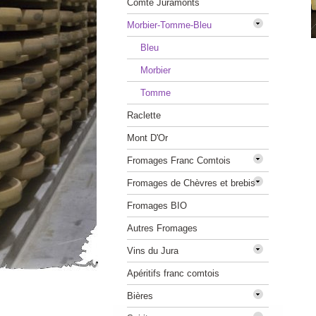
Comté Juramonts
Morbier-Tomme-Bleu
Bleu
Morbier
Tomme
Raclette
Mont D'Or
Fromages Franc Comtois
Fromages de Chèvres et brebis
Fromages BIO
Autres Fromages
Vins du Jura
Apéritifs franc comtois
Bières