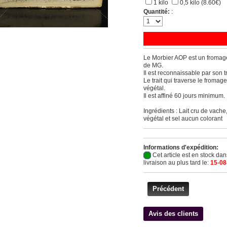
1 kilo
0,5 kilo (8.60€)
Quantité:
:
Le Morbier AOP est un fromage
de MG.
Il est reconnaissable par son tra
Le trait qui traverse le fromag
végétal.
Il est affiné 60 jours minimum.
Ingrédients : Lait cru de vache
végétal et sel aucun colorant
Informations d'expédition:
Cet article est en stock da
livraison au plus tard le:
15-08
Précédent
Avis des clients