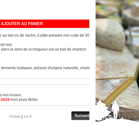
AJOUTER AU PANIER
 au lait cru de vache, à pâte pressée non cuite de 30%
it noir.
e dans le sens de la longueur est un trait de charbon
, ferments lactiques, présure d'origine naturelle, charbon
ns nos locaux,
-2026
hors jours fériés
Suivant
Produit
2
sur
4