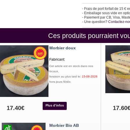
- Frais de port forfait de 15 € 
- Emballage sous vide en option
- Paiement par CB, Visa, Mast
- Une question?
Contactez-no
Ces produits pourraient vou
Morbier doux
Fabricant:
Cet article est en stock dans nos
locaux,
livraison au plus tard le:
15-08-2026
hors jours fériés
Plus d'infos
17.40€
17.60
Morbier Bio AB