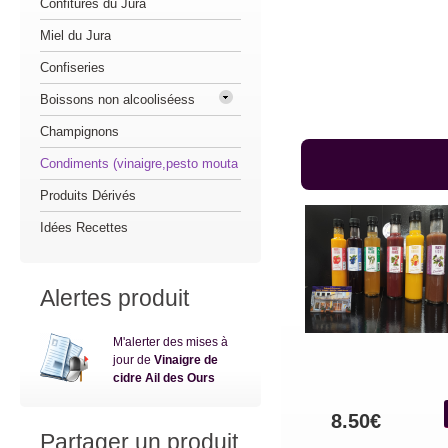
Confitures du Jura
Miel du Jura
Confiseries
Boissons non alcooliséess
Champignons
Condiments (vinaigre,pesto mouta
Produits Dérivés
Idées Recettes
Alertes produit
M'alerter des mises à
jour de
Vinaigre de
cidre Ail des Ours
8.50€
Partager un produit