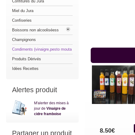
Confitures du Jura
Miel du Jura
Confiseries
Boissons non alcooliséess
Champignons
Condiments (vinaigre,pesto mouta
Produits Dérivés
Idées Recettes
Alertes produit
M'alerter des mises à
jour de
Vinaigre de
cidre framboise
8.50€
Partager un produit