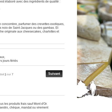
st élaboré avec des ingrédients de qualité :
)
 concombre, parfumer des crevettes exotiques,
es noix de Saint-Jacques ou des gambas. Et
he originale aux cheesecakes, charlottes et
aux,
s jours fériés
Suivant
duit
5
sur
7
s les produits frais sauf Mont d'Or.
Maestro, chèque, mandat ou virement