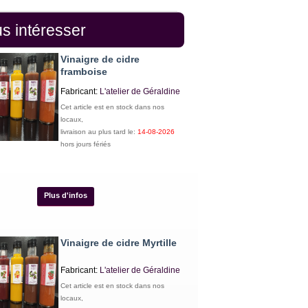
s intéresser
Vinaigre de cidre
framboise
Fabricant:
L'atelier de Géraldine
Cet article est en stock dans nos
locaux,
livraison au plus tard le:
14-08-2026
hors jours fériés
Plus d'infos
Vinaigre de cidre Myrtille
Fabricant:
L'atelier de Géraldine
Cet article est en stock dans nos
locaux,