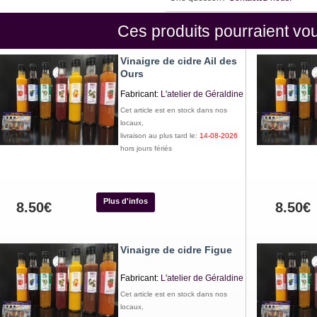
Ces produits pourraient vou
Vinaigre de cidre Ail des
Ours
Fabricant:
L'atelier de Géraldine
Cet article est en stock dans nos
locaux,
livraison au plus tard le:
14-08-2026
hors jours fériés
Plus d'infos
8.50€
8.50€
Vinaigre de cidre Figue
Fabricant:
L'atelier de Géraldine
Cet article est en stock dans nos
locaux,