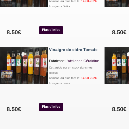
livraison au plus tard le:
14-08-2026
hors jours fériés
Plus d'infos
8.50€
8.50€
Vinaigre de cidre Tomate
Fabricant:
L'atelier de Géraldine
Cet article est en stock dans nos
locaux,
livraison au plus tard le:
14-08-2026
hors jours fériés
Plus d'infos
8.50€
8.50€