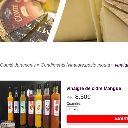
Comté Juramonts
»
Condiments (vinaigre,pesto mouta
»
vinaig
vinaigre de cidre Mangue
8.50€
Prix:
Quantité:
:
AJOUTE