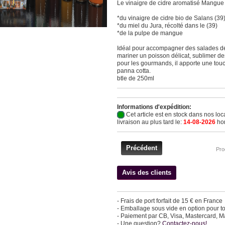
Le vinaigre de cidre aromatisé Mangue e
*du vinaigre de cidre bio de Salans (39
*du miel du Jura, récolté dans le (39)
*de la pulpe de mangue
Idéal pour accompagner des salades de
mariner un poisson délicat, sublimer d
pour les gourmands, il apporte une touc
panna cotta.
btle de 250ml
Informations d'expédition:
Cet article est en stock dans nos loc
livraison au plus tard le:
14-08-2026
hor
Précédent
Pro
Avis des clients
- Frais de port forfait de 15 € en France
- Emballage sous vide en option pour tou
- Paiement par CB, Visa, Mastercard, 
- Une question?
Contactez-nous!