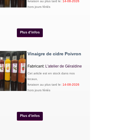
livraison au plus tard le:
14-08-2026
hors jours fériés
Plus d'infos
Vinaigre de cidre Poivron
Fabricant:
L'atelier de Géraldine
Cet article est en stock dans nos
locaux,
livraison au plus tard le:
14-08-2026
hors jours fériés
Plus d'infos