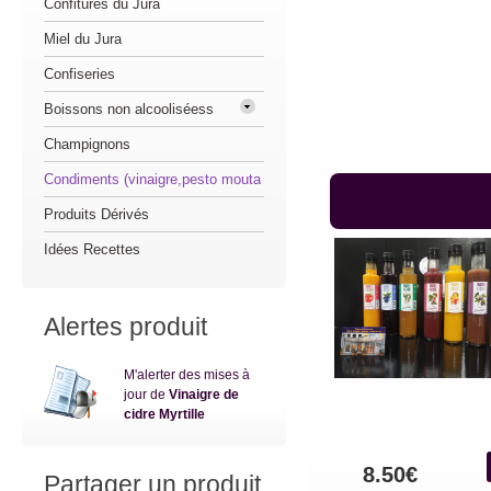
Confitures du Jura
Miel du Jura
Confiseries
Boissons non alcooliséess
Champignons
Condiments (vinaigre,pesto mouta
Produits Dérivés
Idées Recettes
Alertes produit
M'alerter des mises à
jour de
Vinaigre de
cidre Myrtille
8.50€
Partager un produit