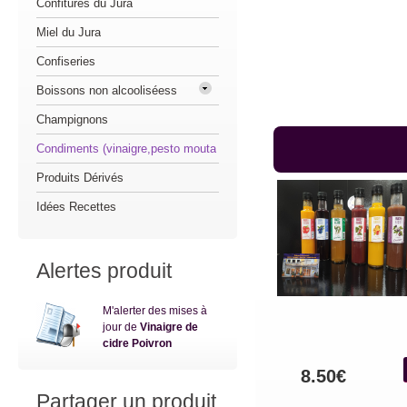
Confitures du Jura
Miel du Jura
Confiseries
Boissons non alcooliséess
Champignons
Condiments (vinaigre,pesto mouta
Produits Dérivés
Idées Recettes
Alertes produit
M'alerter des mises à
jour de
Vinaigre de
cidre Poivron
8.50€
Partager un produit