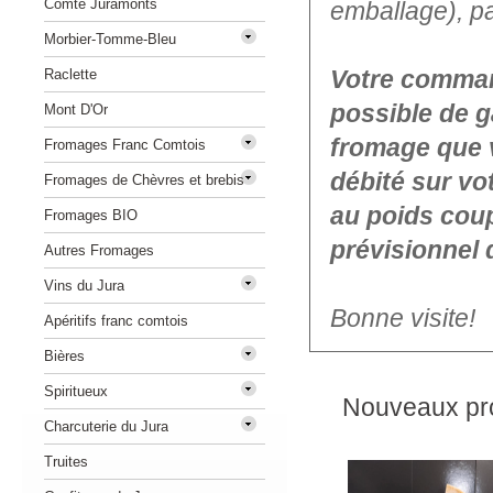
Comté Juramonts
emballage), p
Morbier-Tomme-Bleu
Votre command
Raclette
possible de g
Mont D'Or
fromage que 
Fromages Franc Comtois
débité sur vo
Fromages de Chèvres et brebis
au poids coup
Fromages BIO
prévisionnel 
Autres Fromages
Vins du Jura
Bonne visite!
Apéritifs franc comtois
Bières
Spiritueux
Nouveaux pro
Charcuterie du Jura
Truites