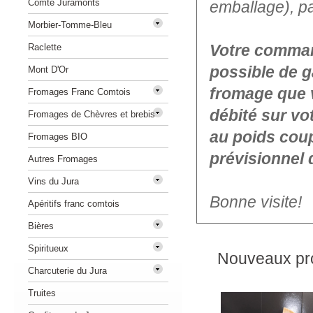
Comté Juramonts
emballage), p
Morbier-Tomme-Bleu
Votre command
Raclette
possible de g
Mont D'Or
fromage que 
Fromages Franc Comtois
débité sur vo
Fromages de Chèvres et brebis
au poids coup
Fromages BIO
prévisionnel 
Autres Fromages
Vins du Jura
Bonne visite!
Apéritifs franc comtois
Bières
Spiritueux
Nouveaux pro
Charcuterie du Jura
Truites