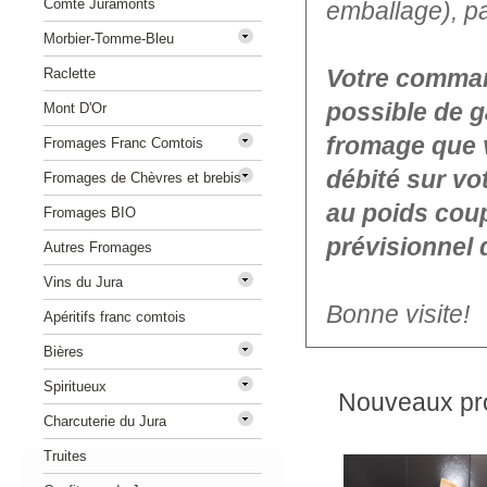
Comté Juramonts
emballage), p
Morbier-Tomme-Bleu
Votre command
Raclette
possible de g
Mont D'Or
fromage que 
Fromages Franc Comtois
débité sur vo
Fromages de Chèvres et brebis
au poids coup
Fromages BIO
prévisionnel 
Autres Fromages
Vins du Jura
Bonne visite!
Apéritifs franc comtois
Bières
Spiritueux
Nouveaux pro
Charcuterie du Jura
Truites