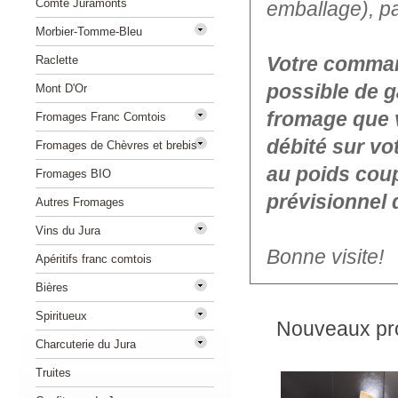
Comté Juramonts
emballage), p
Morbier-Tomme-Bleu
Votre command
Raclette
possible de g
Mont D'Or
fromage que 
Fromages Franc Comtois
débité sur vo
Fromages de Chèvres et brebis
au poids coup
Fromages BIO
prévisionnel 
Autres Fromages
Vins du Jura
Bonne visite!
Apéritifs franc comtois
Bières
Spiritueux
Nouveaux pro
Charcuterie du Jura
Truites