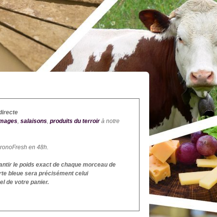
directe
omages
,
salaisons
,
produits du terroir
à notre
hronoFresh en 48h.
rantir le poids exact de chaque morceau de
te bleue sera précisément celui
l de votre panier.