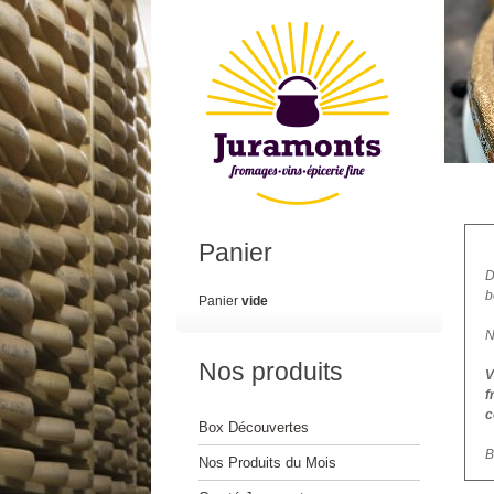
Panier
D
b
Panier
vide
N
Nos produits
V
f
c
Box Découvertes
B
Nos Produits du Mois