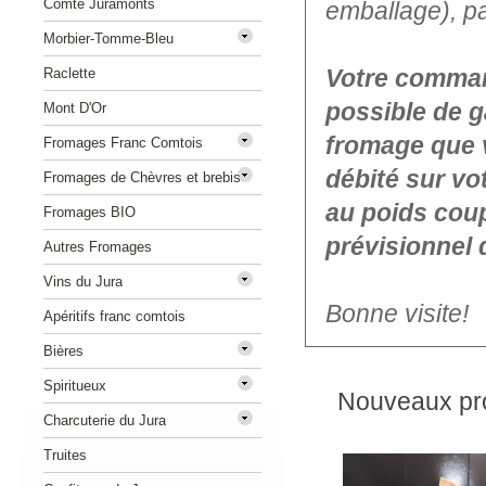
Comté Juramonts
emballage), p
Morbier-Tomme-Bleu
Votre command
Raclette
possible de g
Mont D'Or
fromage que 
Fromages Franc Comtois
débité sur vo
Fromages de Chèvres et brebis
au poids coup
Fromages BIO
prévisionnel 
Autres Fromages
Vins du Jura
Bonne visite!
Apéritifs franc comtois
Bières
Spiritueux
Nouveaux pro
Charcuterie du Jura
Truites