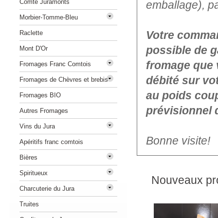
Comté Juramonts
emballage), p
Morbier-Tomme-Bleu
Votre command
Raclette
possible de g
Mont D'Or
fromage que 
Fromages Franc Comtois
débité sur vo
Fromages de Chèvres et brebis
au poids coup
Fromages BIO
prévisionnel 
Autres Fromages
Vins du Jura
Bonne visite!
Apéritifs franc comtois
Bières
Spiritueux
Nouveaux pro
Charcuterie du Jura
Truites