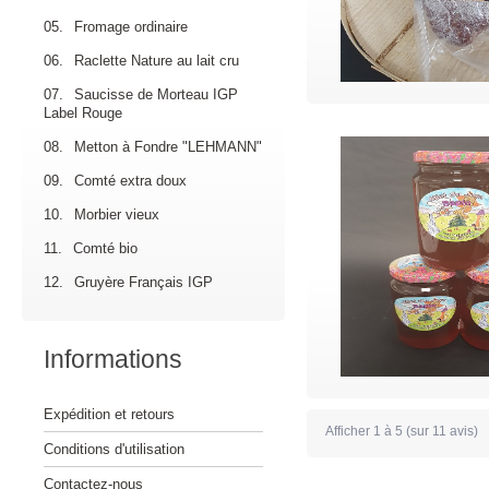
05.
Fromage ordinaire
06.
Raclette Nature au lait cru
07.
Saucisse de Morteau IGP
Label Rouge
08.
Metton à Fondre "LEHMANN"
09.
Comté extra doux
10.
Morbier vieux
11.
Comté bio
12.
Gruyère Français IGP
Informations
Expédition et retours
Afficher
1
à
5
(sur
11
avis)
Conditions d'utilisation
Contactez-nous