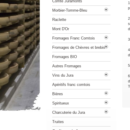
Comté Juramonts
1
p
Morbier-Tomme-Bleu
2
Raclette
s
Mont D'Or
d
Fromages Franc Comtois
3
Fromages de Chèvres et brebis
4
d
Fromages BIO
5
Autres Fromages
Vins du Jura
6
d
Apéritifs franc comtois
T
Bières
Spiritueux
Charcuterie du Jura
Truites