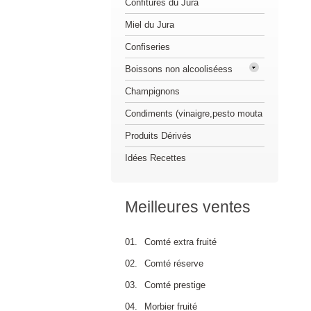
Confitures du Jura
Miel du Jura
Confiseries
Boissons non alcooliséess
Champignons
Condiments (vinaigre,pesto mouta
Produits Dérivés
Idées Recettes
Meilleures ventes
01.
Comté extra fruité
02.
Comté réserve
03.
Comté prestige
04.
Morbier fruité