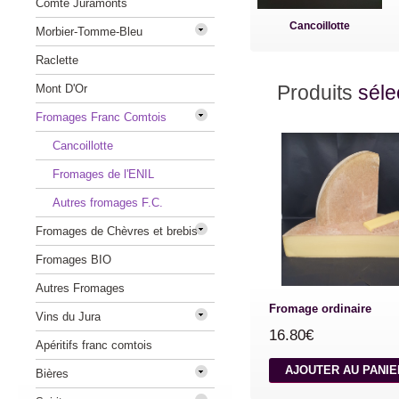
Comté Juramonts
Cancoillotte
Morbier-Tomme-Bleu
Raclette
Produits
séle
Mont D'Or
Fromages Franc Comtois
Cancoillotte
Fromages de l'ENIL
Autres fromages F.C.
Fromages de Chèvres et brebis
Fromages BIO
Autres Fromages
Fromage ordinaire
Vins du Jura
16.80€
Apéritifs franc comtois
AJOUTER AU PANI
Bières