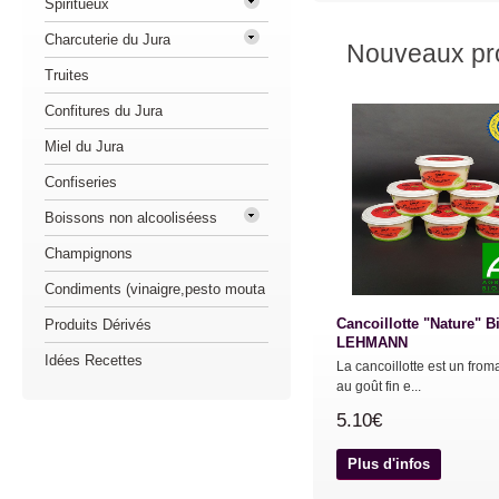
Spiritueux
Charcuterie du Jura
Nouveaux pro
Truites
Confitures du Jura
Miel du Jura
Confiseries
Boissons non alcooliséess
Champignons
Condiments (vinaigre,pesto mouta
Cancoillotte "Nature" B
Produits Dérivés
LEHMANN
Idées Recettes
La cancoillotte est un fro
au goût fin e...
5.10€
Plus d'infos