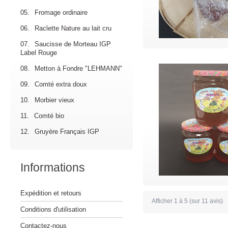
05.
Fromage ordinaire
06.
Raclette Nature au lait cru
07.
Saucisse de Morteau IGP
Label Rouge
08.
Metton à Fondre "LEHMANN"
09.
Comté extra doux
10.
Morbier vieux
11.
Comté bio
12.
Gruyère Français IGP
Informations
Expédition et retours
Afficher
1
à
5
(sur
11
avis)
Conditions d'utilisation
Contactez-nous