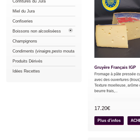
Confitures du Jura
Miel du Jura
Confiseries
Boissons non alcooliséess
Champignons
Condiments (vinaigre,pesto mouta
Produits Dérivés
Gruyère Français IGP
Idées Recettes
Fromage à pâte pressée cu
avec des ouvertures (trous
Texture moelleuse, arôme
beurre frais,...
17.20€
Plus d'infos
ACH