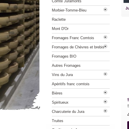
Comté Juramonts
Ju
Morbier-Tomme-Bleu
Raclette
Mont D'Or
Fromages Franc Comtois
Fromages de Chèvres et brebis
Fromages BIO
Autres Fromages
Vins du Jura
Apéritifs franc comtois
Bières
Spiritueux
S
Charcuterie du Jura
Truites