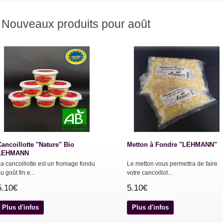
Nouveaux produits pour août
Cancoillotte "Nature" Bio
Metton à Fondre "LEHMANN"
LEHMANN
a cancoillotte est un fromage fondu
Le metton vous permettra de faire
u goût fin e...
votre cancoillot...
5.10€
5.10€
Plus d'infos
Plus d'infos