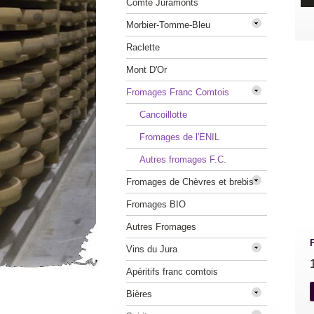
Comté Juramonts
Morbier-Tomme-Bleu
Raclette
Mont D'Or
Fromages Franc Comtois
Cancoillotte
Fromages de l'ENIL
Autres fromages F.C.
Fromages de Chèvres et brebis
Fromages BIO
Autres Fromages
Vins du Jura
Apéritifs franc comtois
Bières