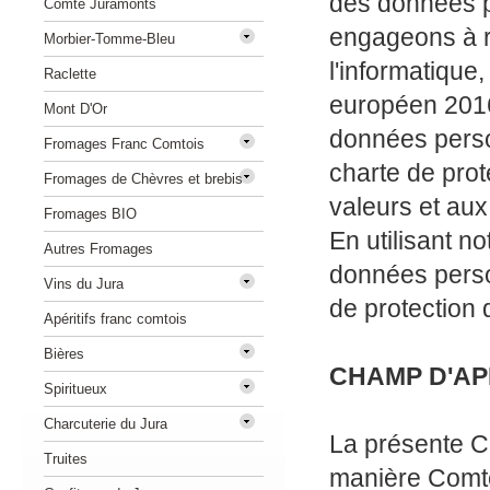
des données p
Comté Juramonts
engageons à re
Morbier-Tomme-Bleu
l'informatique
Raclette
européen 2016/
Mont D'Or
données perso
Fromages Franc Comtois
charte de pro
Fromages de Chèvres et brebis
valeurs et aux
Fromages BIO
En utilisant no
Autres Fromages
données perso
Vins du Jura
de protection
Apéritifs franc comtois
Bières
CHAMP D'AP
Spiritueux
Charcuterie du Jura
La présente C
Truites
manière Comte