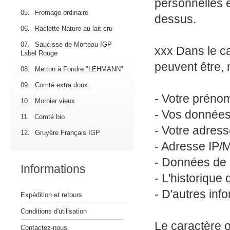
personnelles e
05.
Fromage ordinaire
dessus.
06.
Raclette Nature au lait cru
07.
Saucisse de Morteau IGP
xxx Dans le c
Label Rouge
peuvent être, 
08.
Metton à Fondre "LEHMANN"
09.
Comté extra doux
- Votre prénom
10.
Morbier vieux
- Vos données 
11.
Comté bio
- Votre adresse
12.
Gruyère Français IGP
- Adresse IP/M
- Données de 
Informations
- L'historique
- D'autres in
Expédition et retours
Conditions d'utilisation
Le caractère o
Contactez-nous