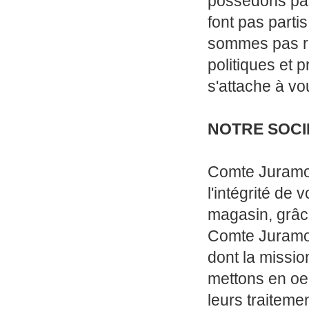
possédons pas 
font pas parti
sommes pas re
politiques et 
s'attache à vo
NOTRE SOCI
Comte Juramont
l'intégrité de
magasin, grâc
Comte Juramon
dont la missio
mettons en oeuv
leurs traitemen