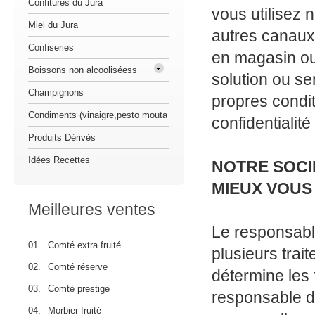
Confitures du Jura
vous utilisez 
Miel du Jura
autres canaux
Confiseries
en magasin ou
Boissons non alcooliséess
solution ou se
Champignons
propres condit
Condiments (vinaigre,pesto mouta
confidentialit
Produits Dérivés
Idées Recettes
NOTRE SOCI
MIEUX VOUS
Meilleures ventes
Le responsabl
01.
Comté extra fruité
plusieurs trai
02.
Comté réserve
détermine les 
03.
Comté prestige
responsable d
04.
Morbier fruité