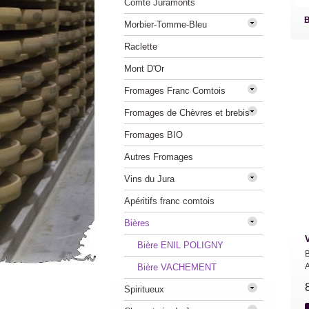
Comté Juramonts
B
Morbier-Tomme-Bleu
Raclette
Mont D'Or
Fromages Franc Comtois
Fromages de Chèvres et brebis
Fromages BIO
Autres Fromages
Vins du Jura
Apéritifs franc comtois
Bières
Bière ENIL POLIGNY
B
A
Bière VACHEMENT
Spiritueux