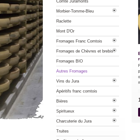
Comté Juramonts
Morbier-Tomme-Bleu
Raclette
Mont D'Or
Fromages Franc Comtois
Fromages de Chèvres et brebis
Fromages BIO
F
Autres Fromages
p
o
Vins du Jura
m
Apéritifs franc comtois
Bières
Spiritueux
Charcuterie du Jura
Truites