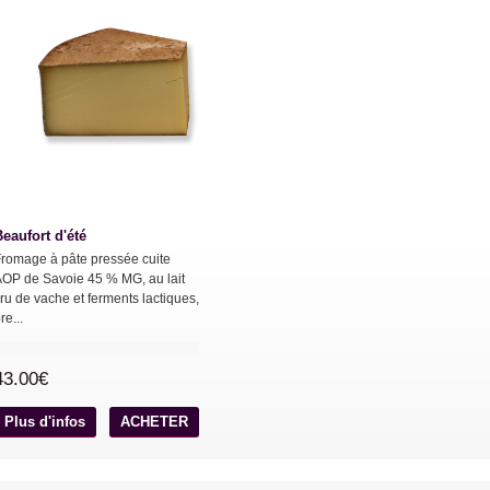
Beaufort d'été
romage à pâte pressée cuite
OP de Savoie 45 % MG, au lait
ru de vache et ferments lactiques,
re...
43.00€
Plus d'infos
ACHETER