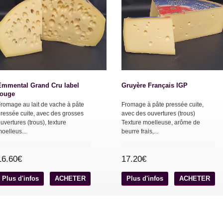
Emmental Grand Cru label
Gruyère Français IGP
rouge
romage au lait de vache à pâte
Fromage à pâte pressée cuite,
ressée cuite, avec des grosses
avec des ouvertures (trous)
uvertures (trous), texture
Texture moelleuse, arôme de
oelleus...
beurre frais,...
16.60€
17.20€
Plus d'infos
ACHETER
Plus d'infos
ACHETER