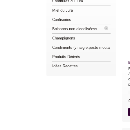
Confitures du Jura
Miel du Jura
Confiseries
Boissons non alcooliséess
Champignons
Condiments (vinaigre,pesto mouta
Produits Dérivés
Idées Recettes
F
A
c
p