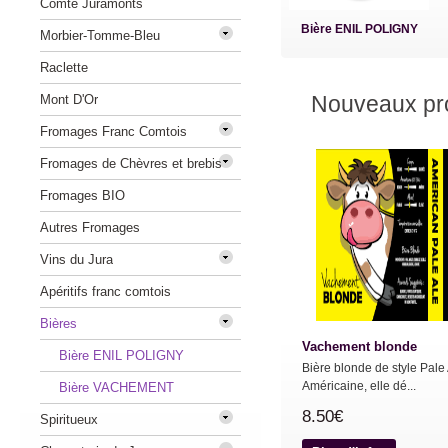
Comté Juramonts
Bière ENIL POLIGNY
Morbier-Tomme-Bleu
Raclette
Nouveaux pro
Mont D'Or
Fromages Franc Comtois
Fromages de Chèvres et brebis
Fromages BIO
Autres Fromages
Vins du Jura
Apéritifs franc comtois
Bières
Vachement blonde
Bière ENIL POLIGNY
Bière blonde de style Pale
Américaine, elle dé...
Bière VACHEMENT
8.50€
Spiritueux