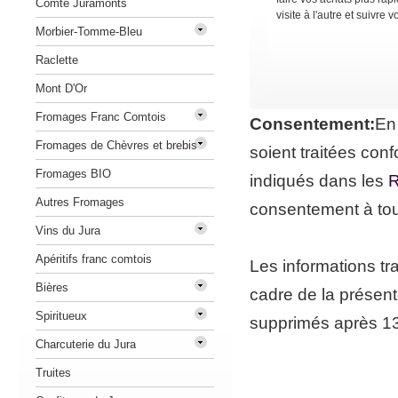
Comté Juramonts
visite à l'autre et suivr
Morbier-Tomme-Bleu
Raclette
Mont D'Or
Fromages Franc Comtois
Consentement:
En
Fromages de Chèvres et brebis
soient traitées co
Fromages BIO
indiqués dans les
R
Autres Fromages
consentement à to
Vins du Jura
Apéritifs franc comtois
Les informations tr
Bières
cadre de la présent
Spiritueux
supprimés après 13 
Charcuterie du Jura
Truites