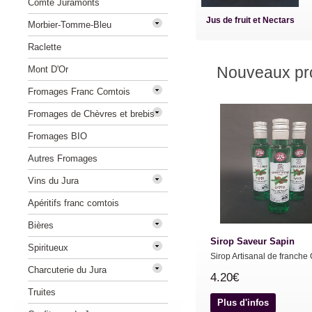
Comté Juramonts
Jus de fruit et Nectars
Morbier-Tomme-Bleu
Raclette
Nouveaux pro
Mont D'Or
Fromages Franc Comtois
Fromages de Chèvres et brebis
Fromages BIO
Autres Fromages
Vins du Jura
Apéritifs franc comtois
Bières
Sirop Saveur Sapin
Spiritueux
Sirop Artisanal de franche 
Charcuterie du Jura
4.20€
Truites
Plus d'infos